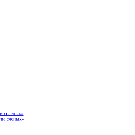
тво слепых»
тва слепых»