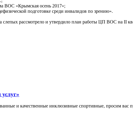
С;
ма ВОС «Крымская осень 2017»;
ефизической подготовке среди инвалидов по зрению».
 слепых рассмотрело и утвердило план работы ЦП ВОС на II ква
 услуг»
ованные и качественные инклюзивные спортивные, просим вас пр