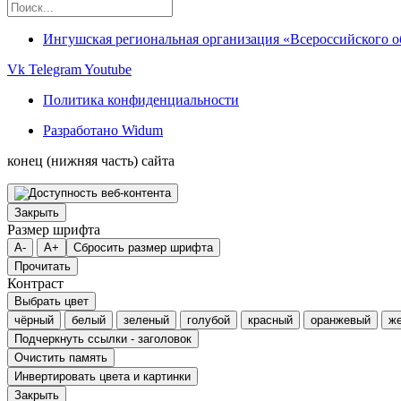
Ингушская региональная организация «Всероссийского 
Vk
Telegram
Youtube
Политика конфиденциальности
Разработано Widum
конец (нижняя часть) сайта
Закрыть
Размер шрифта
A-
A+
Сбросить размер шрифта
Прочитать
Контраст
Выбрать цвет
чёрный
белый
зеленый
голубой
красный
оранжевый
ж
Подчеркнуть ссылки - заголовок
Очистить память
Инвертировать цвета и картинки
Закрыть