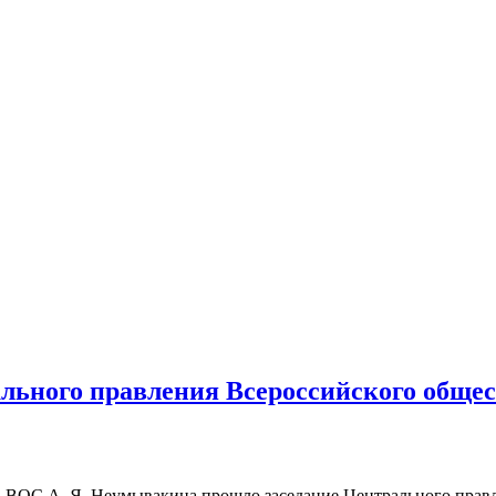
ального правления Всероссийского обще
нта ВОС А. Я. Неумывакина прошло заседание Центрального пра