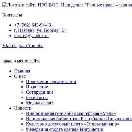
Перейти
к
Контакты
содержимому
+7 (962) 643-94-43
г. Назрань, ул. Победы, 54
irovos@yandex.ru
Vk
Telegram
Youtube
начало меню сайта
Главная
О нас
Положение организации
Правление
Сотдрудники
Реквизиты
Медиагалерея
Новости
Инклюзивная гончарная мастерская «Малх»
Национальная библиотека Республики Ингушетия 
Культурно досуговый центр «Открытый мир»
Федерация спорта слепых Ингушетии