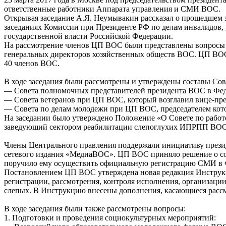
ответственные работники Аппарата управления и СМИ ВОС.
Открывая заседание А.Я. Неумывакин рассказал о прошедшем 
заседаниях Комиссии при Президенте РФ по делам инвалидов, 
государственной власти Российской Федерации.
На рассмотрение членов ЦП ВОС были представлены вопросы 
генеральных директоров хозяйственных обществ ВОС. ЦП ВО
40 членов ВОС.
В ходе заседания были рассмотрены и утверждены составы Со
— Совета полномочных представителей президента ВОС в Фед
— Совета ветеранов при ЦП ВОС, который возглавил вице-пр
— Совета по делам молодежи при ЦП ВОС, председателем кот
На заседании было утверждено Положение «О Совете по работе
заведующий сектором реабилитации слепоглухих ИПРПП ВОС 
Члены Центрального правления поддержали инициативу прези
сетевого издания «МедиаВОС». ЦП ВОС приняло решение о со
поручило ему осуществить официальную регистрацию СМИ в Ф
Постановлением ЦП ВОС утверждена новая редакция Инструкци
регистрации, рассмотрения, контроля исполнения, организац
слепых. В Инструкцию внесены дополнения, касающиеся рассм
В ходе заседания были также рассмотрены вопросы:
1. Подготовки и проведения социокультурных мероприятий: