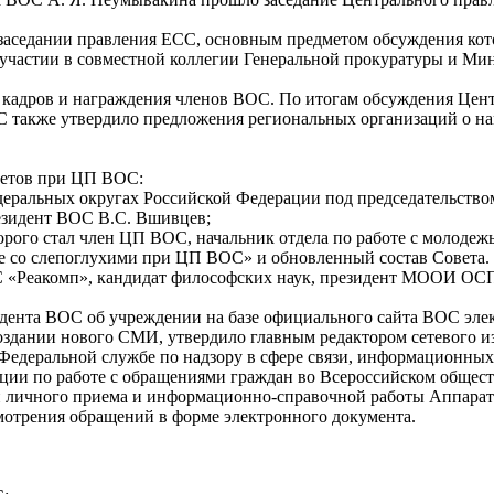
заседании правления ЕСС, основным предметом обсуждения кот
участии в совместной коллегии Генеральной прокуратуры и Мин
кадров и награждения членов ВОС. По итогам обсуждения Цент
С также утвердило предложения региональных организаций о
ветов при ЦП ВОС:
еральных округах Российской Федерации под председательство
езидент ВОС В.С. Вшивцев;
орого стал член ЦП ВОС, начальник отдела по работе с молод
 со слепоглухими при ЦП ВОС» и обновленный состав Совета. П
«Реакомп», кандидат философских наук, президент МООИ ОСП
дента ВОС об учреждении на базе официального сайта ВОС эле
здании нового СМИ, утвердило главным редактором сетевого и
едеральной службе по надзору в сфере связи, информационных
и по работе с обращениями граждан во Всероссийском обществ
ии личного приема и информационно-справочной работы Аппарат
отрения обращений в форме электронного документа.