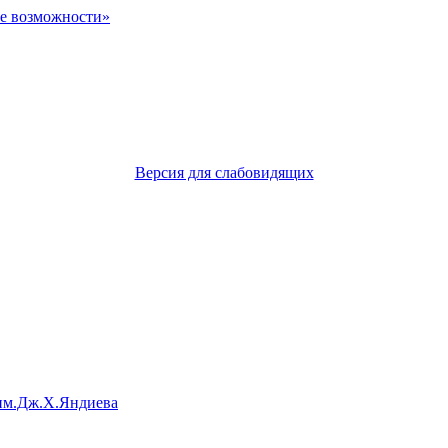
Версия для слабовидящих
им.Дж.Х.Яндиева