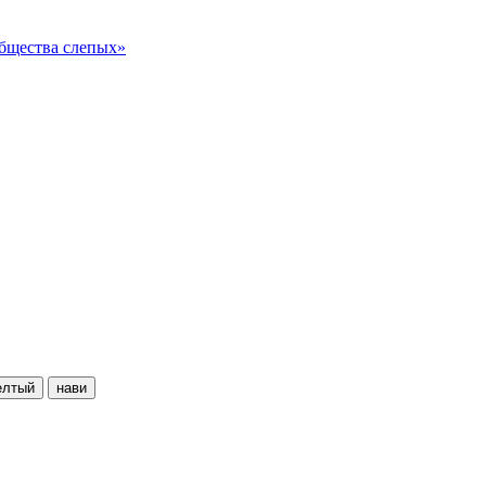
общества слепых»
елтый
нави