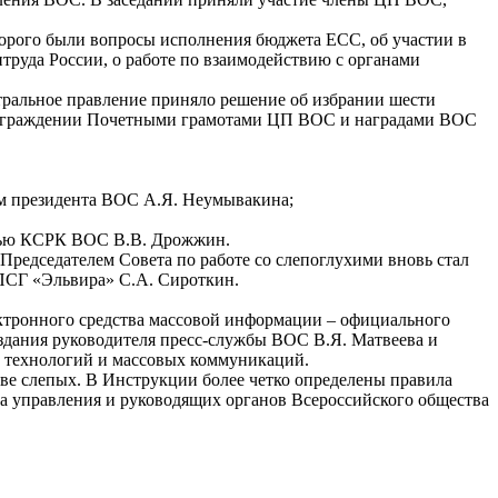
орого были вопросы исполнения бюджета ЕСС, об участии в
труда России, о работе по взаимодействию с органами
ральное правление приняло решение об избрании шести
 награждении Почетными грамотами ЦП ВОС и наградами ВОС
м президента ВОС А.Я. Неумывакина;
ежью КСРК ВОС В.В. Дрожжин.
редседателем Совета по работе со слепоглухими вновь стал
СГ «Эльвира» С.А. Сироткин.
ктронного средства массовой информации – официального
здания руководителя пресс-службы ВОС В.Я. Матвеева и
 технологий и массовых коммуникаций.
е слепых. В Инструкции более четко определены правила
а управления и руководящих органов Всероссийского общества