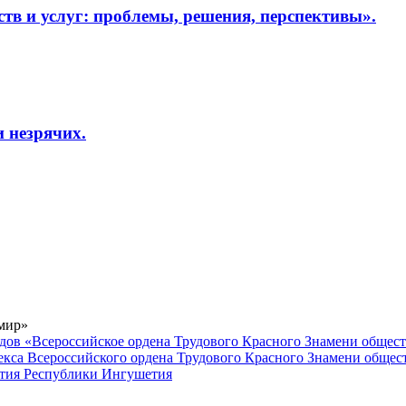
тв и услуг: проблемы, решения, перспективы».
 незрячих.
 мир»
дов «Всероссийское ордена Трудового Красного Знамени общес
кса Всероссийского ордена Трудового Красного Знамени общес
вития Республики Ингушетия