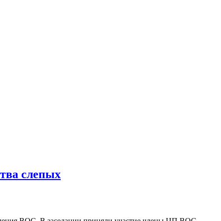
ства слепых
вления ВОС. В заседании приняли участие члены ЦП ВОС,