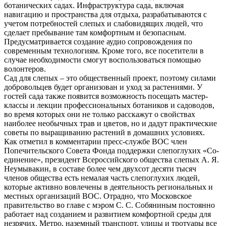
ботанических садах. Инфраструктура сада, включая
навигацию и пространства для отдыха, разрабатываются с
учетом потребностей слепых и слабовидящих людей, что
сделает пребывание там комфортным и безопасным.
Предусматривается создание аудио сопровождения по
современным технологиям. Кроме того, все посетители в
случае необходимости смогут воспользоваться помощью
волонтеров.
Сад для слепых – это общественный проект, поэтому силами
добровольцев будет организован и уход за растениями. У
гостей сада также появится возможность посещать мастер-
классы и лекции профессиональных ботаников и садоводов,
во время которых они не только расскажут о свойствах
наиболее необычных трав и цветов, но и дадут практические
советы по выращиванию растений в домашних условиях.
Как отметил в комментарии пресс-службе ВОС член
Попечительского Совета Фонда поддержки слепоглухих «Со-
единение», президент Всероссийского общества слепых А. Я.
Неумывакин, в составе более чем двухсот десяти тысяч
членов общества есть немалая часть слепоглухих людей,
которые активно вовлечены в деятельность региональных и
местных организаций ВОС. Отрадно, что Московское
правительство во главе с мэром С. С. Собяниным постоянно
работает над созданием и развитием комфортной среды для
незрячих. Метро, наземный транспорт, улицы и тротуары все