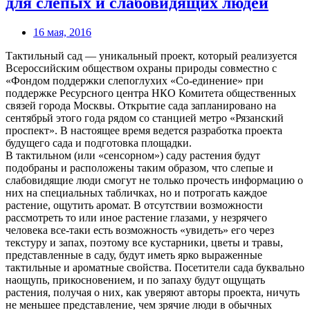
для слепых и слабовидящих людей
16 мая, 2016
Тактильный сад — уникальный проект, который реализуется
Всероссийским обществом охраны природы совместно с
«Фондом поддержки слепоглухих «Со-единение» при
поддержке Ресурсного центра НКО Комитета общественных
связей города Москвы. Открытие сада запланировано на
сентябрьй этого года рядом со станцией метро «Рязанский
проспект». В настоящее время ведется разработка проекта
будущего сада и подготовка площадки.
В тактильном (или «сенсорном») саду растения будут
подобраны и расположены таким образом, что слепые и
слабовидящие люди смогут не только прочесть информацию о
них на специальных табличках, но и потрогать каждое
растение, ощутить аромат. В отсутствии возможности
рассмотреть то или иное растение глазами, у незрячего
человека все-таки есть возможность «увидеть» его через
текстуру и запах, поэтому все кустарники, цветы и травы,
представленные в саду, будут иметь ярко выраженные
тактильные и ароматные свойства. Посетители сада буквально
наощупь, прикосновением, и по запаху будут ощущать
растения, получая о них, как уверяют авторы проекта, ничуть
не меньшее представление, чем зрячие люди в обычных