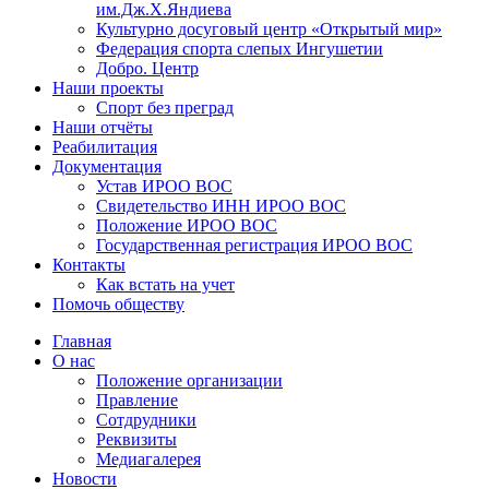
им.Дж.Х.Яндиева
Культурно досуговый центр «Открытый мир»
Федерация спорта слепых Ингушетии
Добро. Центр
Наши проекты
Спорт без преград
Наши отчёты
Реабилитация
Документация
Устав ИРОО ВОС
Свидетельство ИНН ИРОО ВОС
Положение ИРОО ВОС
Государственная регистрация ИРОО ВОС
Контакты
Как встать на учет
Помочь обществу
Главная
О нас
Положение организации
Правление
Сотдрудники
Реквизиты
Медиагалерея
Новости