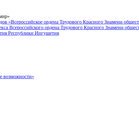
 мир»
дов «Всероссийское ордена Трудового Красного Знамени общес
кса Всероссийского ордена Трудового Красного Знамени общес
вития Республики Ингушетия