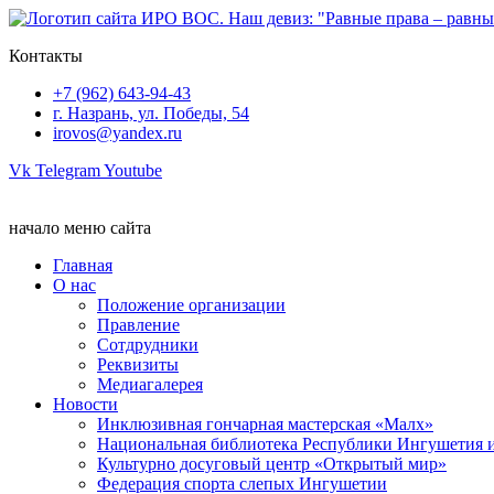
Перейти
к
Контакты
содержимому
+7 (962) 643-94-43
г. Назрань, ул. Победы, 54
irovos@yandex.ru
Vk
Telegram
Youtube
начало меню сайта
Главная
О нас
Положение организации
Правление
Сотдрудники
Реквизиты
Медиагалерея
Новости
Инклюзивная гончарная мастерская «Малх»
Национальная библиотека Республики Ингушетия 
Культурно досуговый центр «Открытый мир»
Федерация спорта слепых Ингушетии