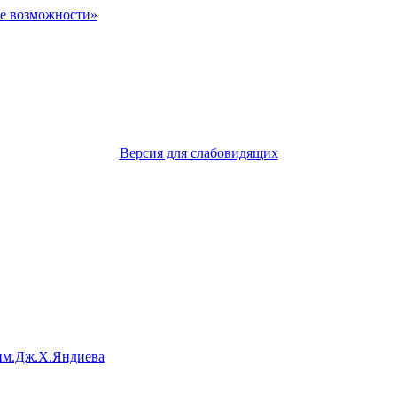
Версия для слабовидящих
им.Дж.Х.Яндиева