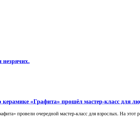
 незрячих.
о керамике «Графита» прошёл мастер-класс для лю
афита» провели очередной мастер-класс для взрослых. На этот ра