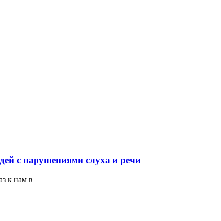
дей с нарушениями слуха и речи
з к нам в