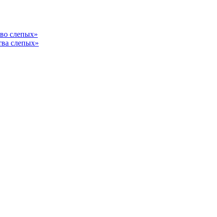
тво слепых»
тва слепых»