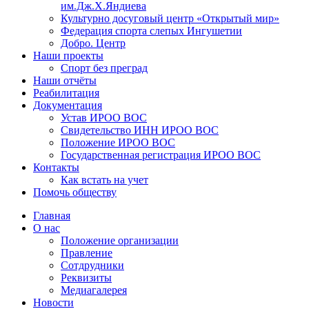
им.Дж.Х.Яндиева
Культурно досуговый центр «Открытый мир»
Федерация спорта слепых Ингушетии
Добро. Центр
Наши проекты
Спорт без преград
Наши отчёты
Реабилитация
Документация
Устав ИРОО ВОС
Свидетельство ИНН ИРОО ВОС
Положение ИРОО ВОС
Государственная регистрация ИРОО ВОС
Контакты
Как встать на учет
Помочь обществу
Главная
О нас
Положение организации
Правление
Сотдрудники
Реквизиты
Медиагалерея
Новости