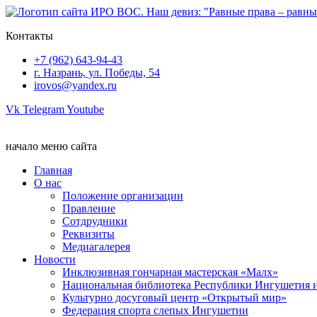
Перейти
к
Контакты
содержимому
+7 (962) 643-94-43
г. Назрань, ул. Победы, 54
irovos@yandex.ru
Vk
Telegram
Youtube
начало меню сайта
Главная
О нас
Положение организации
Правление
Сотдрудники
Реквизиты
Медиагалерея
Новости
Инклюзивная гончарная мастерская «Малх»
Национальная библиотека Республики Ингушетия 
Культурно досуговый центр «Открытый мир»
Федерация спорта слепых Ингушетии