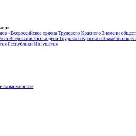
 мир»
дов «Всероссийское ордена Трудового Красного Знамени общес
кса Всероссийского ордена Трудового Красного Знамени общес
вития Республики Ингушетия