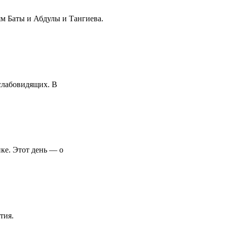
м Баты и Абдулы и Тангиева.
 слабовидящих. В
ке. Этот день — о
етия.