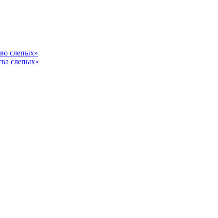
тво слепых»
тва слепых»