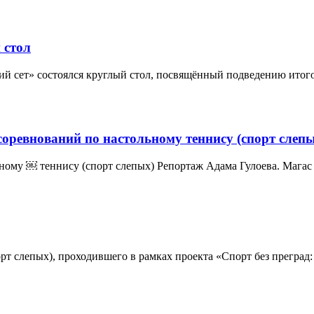
 стол
ий сет» состоялся круглый стол, посвящённый подведению итого
оревнований по настольному теннису (спорт слепы
ному ￼ теннису (спорт слепых) Репортаж Адама Гулоева. Магас
т слепых), проходившего в рамках проекта «Спорт без преград: