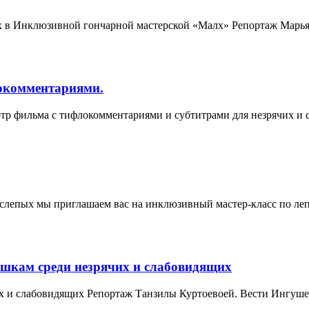
их в Инклюзивной гончарной мастерской «Малх» Репортаж Марья
окомментариями.
отр фильма с тифлокомментариями и субтитрами для незрячих и
лепых мы приглашаем вас на инклюзивный мастер-класс по леп
ашкам среди незрячих и слабовидящих
х и слабовидящих Репортаж Танзилы Куртоевоей. Вести Ингуш