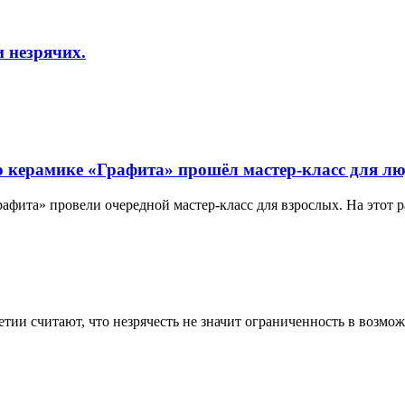
 незрячих.
о керамике «Графита» прошёл мастер-класс для лю
афита» провели очередной мастер-класс для взрослых. На этот ра
тии считают, что незрячесть не значит ограниченность в возмо