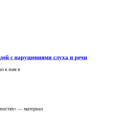
дей с нарушениями слуха и речи
з к нам в
жностях» — материал