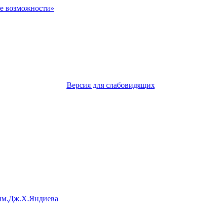
Версия для слабовидящих
им.Дж.Х.Яндиева