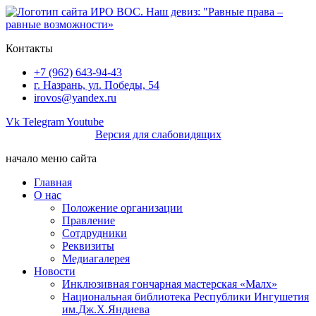
Перейти
к
содержимому
Контакты
+7 (962) 643-94-43
г. Назрань, ул. Победы, 54
irovos@yandex.ru
Vk
Telegram
Youtube
Версия для слабовидящих
начало меню сайта
Главная
О нас
Положение организации
Правление
Сотдрудники
Реквизиты
Медиагалерея
Новости
Инклюзивная гончарная мастерская «Малх»
Национальная библиотека Республики Ингушетия
им.Дж.Х.Яндиева