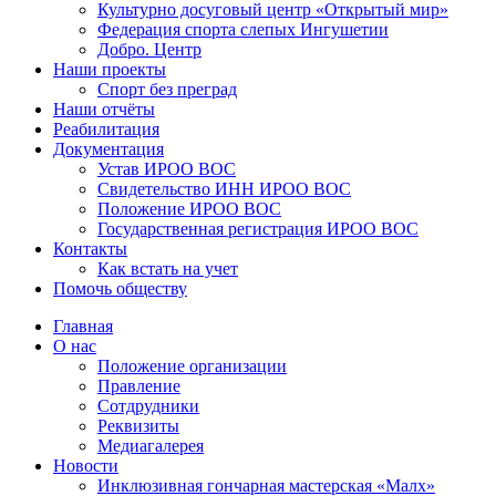
Культурно досуговый центр «Открытый мир»
Федерация спорта слепых Ингушетии
Добро. Центр
Наши проекты
Спорт без преград
Наши отчёты
Реабилитация
Документация
Устав ИРОО ВОС
Свидетельство ИНН ИРОО ВОС
Положение ИРОО ВОС
Государственная регистрация ИРОО ВОС
Контакты
Как встать на учет
Помочь обществу
Главная
О нас
Положение организации
Правление
Сотдрудники
Реквизиты
Медиагалерея
Новости
Инклюзивная гончарная мастерская «Малх»