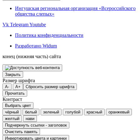
Ингушская региональная организация «Всероссийского
общества слепых»
Vk
Telegram
Youtube
Политика конфиденциальности
Разработано Widum
конец (нижняя часть) сайта
Закрыть
Размер шрифта
A-
A+
Сбросить размер шрифта
Прочитать
Контраст
Выбрать цвет
чёрный
белый
зеленый
голубой
красный
оранжевый
желтый
нави
Подчеркнуть ссылки - заголовок
Очистить память
Инвертировать цвета и картинки