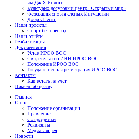
им.Дж.Х.Яндиева
Культурно досуговый центр «Открытый мир»
Федерация спорта слепых Ингушетии
Добро. Центр
Наши проекты
Спорт без преград
Наши отчёты
Реабилитация
Документация
Устав ИРОО ВОС
Свидетельство ИНН ИРОО ВОС
Положение ИРОО ВОС
Государственная регистрация ИРОО ВОС
Контакты
Как встать на учет
Помочь обществу
Главная
О нас
Положение организации
Правление
Сотдрудники
Реквизиты
Медиагалерея
Новости