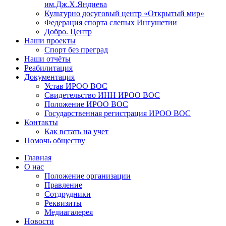
им.Дж.Х.Яндиева
Культурно досуговый центр «Открытый мир»
Федерация спорта слепых Ингушетии
Добро. Центр
Наши проекты
Спорт без преград
Наши отчёты
Реабилитация
Документация
Устав ИРОО ВОС
Свидетельство ИНН ИРОО ВОС
Положение ИРОО ВОС
Государственная регистрация ИРОО ВОС
Контакты
Как встать на учет
Помочь обществу
Главная
О нас
Положение организации
Правление
Сотдрудники
Реквизиты
Медиагалерея
Новости