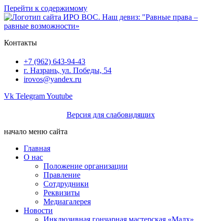
Перейти к содержимому
Контакты
+7 (962) 643-94-43
г. Назрань, ул. Победы, 54
irovos@yandex.ru
Vk
Telegram
Youtube
Версия для слабовидящих
начало меню сайта
Главная
О нас
Положение организации
Правление
Сотдрудники
Реквизиты
Медиагалерея
Новости
Инклюзивная гончарная мастерская «Малх»