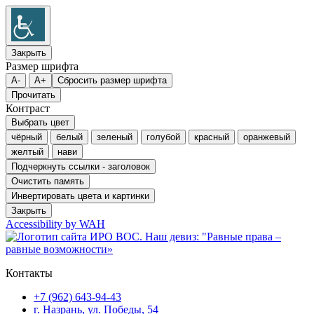
Закрыть
Размер шрифта
A-
A+
Сбросить размер шрифта
Прочитать
Контраст
Выбрать цвет
чёрный
белый
зеленый
голубой
красный
оранжевый
желтый
нави
Подчеркнуть ссылки - заголовок
Очистить память
Инвертировать цвета и картинки
Закрыть
Accessibility by WAH
Перейти
к
содержимому
Контакты
+7 (962) 643-94-43
г. Назрань, ул. Победы, 54