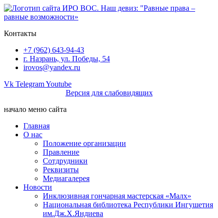
Перейти
к
содержимому
Контакты
+7 (962) 643-94-43
г. Назрань, ул. Победы, 54
irovos@yandex.ru
Vk
Telegram
Youtube
Версия для слабовидящих
начало меню сайта
Главная
О нас
Положение организации
Правление
Сотдрудники
Реквизиты
Медиагалерея
Новости
Инклюзивная гончарная мастерская «Малх»
Национальная библиотека Республики Ингушетия
им.Дж.Х.Яндиева