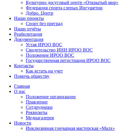
Культурно досуговый центр «Открытый мир»
Федерация спорта слепых Ингушетии
Добро. Центр
Наши проекты
Спорт без преград
Наши отчёты
Реабилитация
Документация
Устав ИРОО ВОС
Свидетельство ИНН ИРОО ВОС
Положение ИРОО ВОС
Государственная регистрация ИРОО ВОС
Контакты
Как встать на учет
Помочь обществу
Главная
О нас
Положение организации
Правление
Сотдрудники
Реквизиты
Медиагалерея
Новости
Инклюзивная гончарная мастерская «Малх»