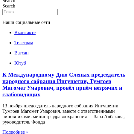
Search
Search
Наши социальные сети
Вконтакте
Телеграм
Ватсап
Ютуб
К Международному Дню Слепых председатель
народного собрания Ингушетии, Тумгоев
Магомет Умарович, провёл приём незрячих и
слабовидящих
13 ноября председатель народного собрания Ингушетии,
Тумгоев Магомет Умарович, вместе с ответственными
чиновниками: министр здравоохранения — Зара Албакова,
руководитель Фонда
Подробнее »