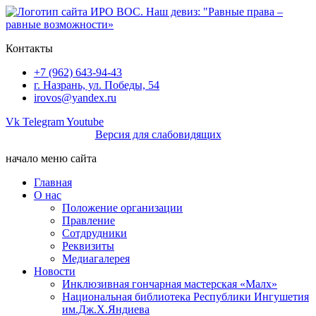
Перейти
к
содержимому
Контакты
+7 (962) 643-94-43
г. Назрань, ул. Победы, 54
irovos@yandex.ru
Vk
Telegram
Youtube
Версия для слабовидящих
начало меню сайта
Главная
О нас
Положение организации
Правление
Сотдрудники
Реквизиты
Медиагалерея
Новости
Инклюзивная гончарная мастерская «Малх»
Национальная библиотека Республики Ингушетия
им.Дж.Х.Яндиева