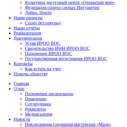
Культурно досуговый центр «Открытый мир»
Федерация спорта слепых Ингушетии
Добро. Центр
Наши проекты
Спорт без преград
Наши отчёты
Реабилитация
Документация
Устав ИРОО ВОС
Свидетельство ИНН ИРОО ВОС
Положение ИРОО ВОС
Государственная регистрация ИРОО ВОС
Контакты
Как встать на учет
Помочь обществу
Главная
О нас
Положение организации
Правление
Сотдрудники
Реквизиты
Медиагалерея
Новости
Инклюзивная гончарная мастерская «Малх»