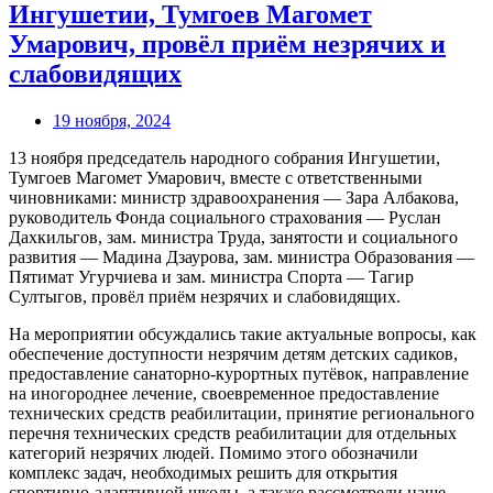
Ингушетии, Тумгоев Магомет
Умарович, провёл приём незрячих и
слабовидящих
19 ноября, 2024
13 ноября председатель народного собрания Ингушетии,
Тумгоев Магомет Умарович, вместе с ответственными
чиновниками: министр здравоохранения — Зара Албакова,
руководитель Фонда социального страхования — Руслан
Дахкильгов, зам. министра Труда, занятости и социального
развития — Мадина Дзаурова, зам. министра Образования —
Пятимат Угурчиева и зам. министра Спорта — Тагир
Султыгов, провёл приём незрячих и слабовидящих.
На мероприятии обсуждались такие актуальные вопросы, как
обеспечение доступности незрячим детям детских садиков,
предоставление санаторно-курортных путёвок, направление
на иногороднее лечение, своевременное предоставление
технических средств реабилитации, принятие регионального
перечня технических средств реабилитации для отдельных
категорий незрячих людей. Помимо этого обозначили
комплекс задач, необходимых решить для открытия
спортивно-адаптивной школы, а также рассмотрели наше