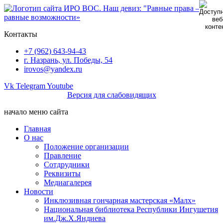
Перейти
к
содержимому
Контакты
+7 (962) 643-94-43
г. Назрань, ул. Победы, 54
irovos@yandex.ru
Vk
Telegram
Youtube
Версия для слабовидящих
начало меню сайта
Главная
О нас
Положение организации
Правление
Сотдрудники
Реквизиты
Медиагалерея
Новости
Инклюзивная гончарная мастерская «Малх»
Национальная библиотека Республики Ингушетия
им.Дж.Х.Яндиева