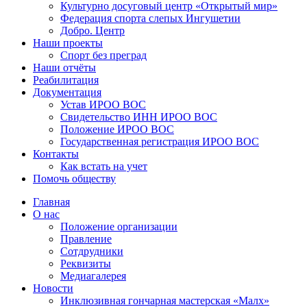
Культурно досуговый центр «Открытый мир»
Федерация спорта слепых Ингушетии
Добро. Центр
Наши проекты
Спорт без преград
Наши отчёты
Реабилитация
Документация
Устав ИРОО ВОС
Свидетельство ИНН ИРОО ВОС
Положение ИРОО ВОС
Государственная регистрация ИРОО ВОС
Контакты
Как встать на учет
Помочь обществу
Главная
О нас
Положение организации
Правление
Сотдрудники
Реквизиты
Медиагалерея
Новости
Инклюзивная гончарная мастерская «Малх»