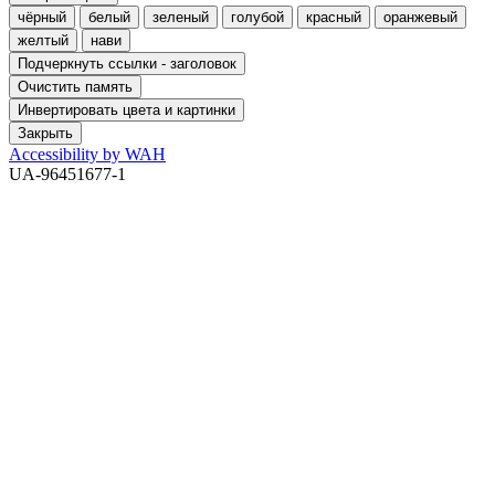
чёрный
белый
зеленый
голубой
красный
оранжевый
желтый
нави
Подчеркнуть ссылки - заголовок
Очистить память
Инвертировать цвета и картинки
Закрыть
Accessibility by WAH
UA-96451677-1