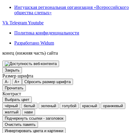
Ингушская региональная организация «Всероссийского
общества слепых»
Vk
Telegram
Youtube
Политика конфиденциальности
Разработано Widum
конец (нижняя часть) сайта
Закрыть
Размер шрифта
A-
A+
Сбросить размер шрифта
Прочитать
Контраст
Выбрать цвет
чёрный
белый
зеленый
голубой
красный
оранжевый
желтый
нави
Подчеркнуть ссылки - заголовок
Очистить память
Инвертировать цвета и картинки