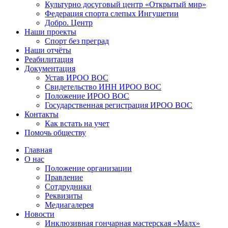
Культурно досуговый центр «Открытый мир»
Федерация спорта слепых Ингушетии
Добро. Центр
Наши проекты
Спорт без преград
Наши отчёты
Реабилитация
Документация
Устав ИРОО ВОС
Свидетельство ИНН ИРОО ВОС
Положение ИРОО ВОС
Государственная регистрация ИРОО ВОС
Контакты
Как встать на учет
Помочь обществу
Главная
О нас
Положение организации
Правление
Сотдрудники
Реквизиты
Медиагалерея
Новости
Инклюзивная гончарная мастерская «Малх»