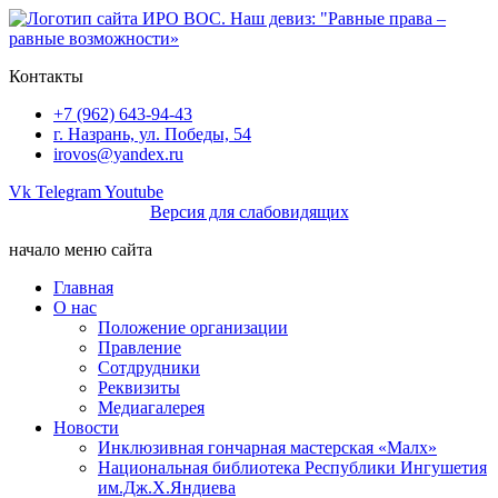
Перейти
к
содержимому
Контакты
+7 (962) 643-94-43
г. Назрань, ул. Победы, 54
irovos@yandex.ru
Vk
Telegram
Youtube
Версия для слабовидящих
начало меню сайта
Главная
О нас
Положение организации
Правление
Сотдрудники
Реквизиты
Медиагалерея
Новости
Инклюзивная гончарная мастерская «Малх»
Национальная библиотека Республики Ингушетия
им.Дж.Х.Яндиева