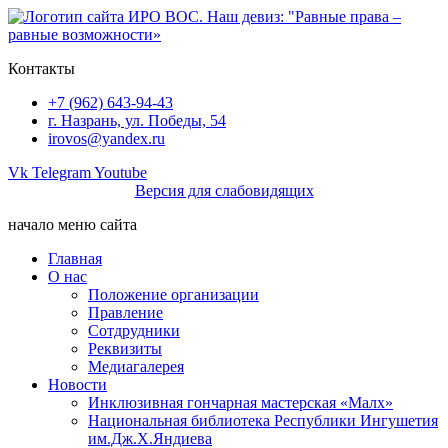
Перейти
к
содержимому
Контакты
+7 (962) 643-94-43
г. Назрань, ул. Победы, 54
irovos@yandex.ru
Vk
Telegram
Youtube
Версия для слабовидящих
начало меню сайта
Главная
О нас
Положение организации
Правление
Сотдрудники
Реквизиты
Медиагалерея
Новости
Инклюзивная гончарная мастерская «Малх»
Национальная библиотека Республики Ингушетия
им.Дж.Х.Яндиева