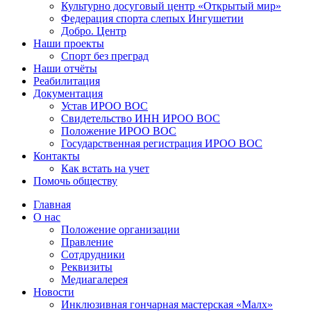
Культурно досуговый центр «Открытый мир»
Федерация спорта слепых Ингушетии
Добро. Центр
Наши проекты
Спорт без преград
Наши отчёты
Реабилитация
Документация
Устав ИРОО ВОС
Свидетельство ИНН ИРОО ВОС
Положение ИРОО ВОС
Государственная регистрация ИРОО ВОС
Контакты
Как встать на учет
Помочь обществу
Главная
О нас
Положение организации
Правление
Сотдрудники
Реквизиты
Медиагалерея
Новости
Инклюзивная гончарная мастерская «Малх»