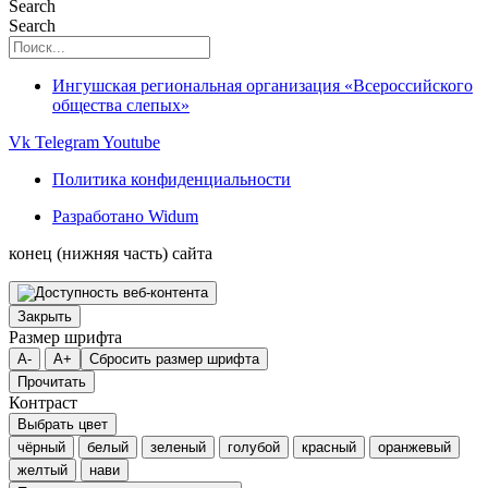
Search
Search
Ингушская региональная организация «Всероссийского
общества слепых»
Vk
Telegram
Youtube
Политика конфиденциальности
Разработано Widum
конец (нижняя часть) сайта
Закрыть
Размер шрифта
A-
A+
Сбросить размер шрифта
Прочитать
Контраст
Выбрать цвет
чёрный
белый
зеленый
голубой
красный
оранжевый
желтый
нави