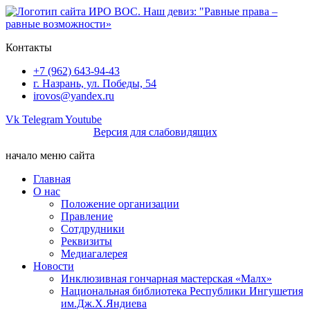
Перейти
к
содержимому
Контакты
+7 (962) 643-94-43
г. Назрань, ул. Победы, 54
irovos@yandex.ru
Vk
Telegram
Youtube
Версия для слабовидящих
начало меню сайта
Главная
О нас
Положение организации
Правление
Сотдрудники
Реквизиты
Медиагалерея
Новости
Инклюзивная гончарная мастерская «Малх»
Национальная библиотека Республики Ингушетия
им.Дж.Х.Яндиева