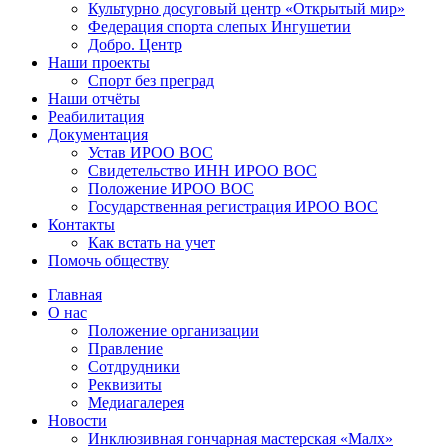
Культурно досуговый центр «Открытый мир»
Федерация спорта слепых Ингушетии
Добро. Центр
Наши проекты
Спорт без преград
Наши отчёты
Реабилитация
Документация
Устав ИРОО ВОС
Свидетельство ИНН ИРОО ВОС
Положение ИРОО ВОС
Государственная регистрация ИРОО ВОС
Контакты
Как встать на учет
Помочь обществу
Главная
О нас
Положение организации
Правление
Сотдрудники
Реквизиты
Медиагалерея
Новости
Инклюзивная гончарная мастерская «Малх»