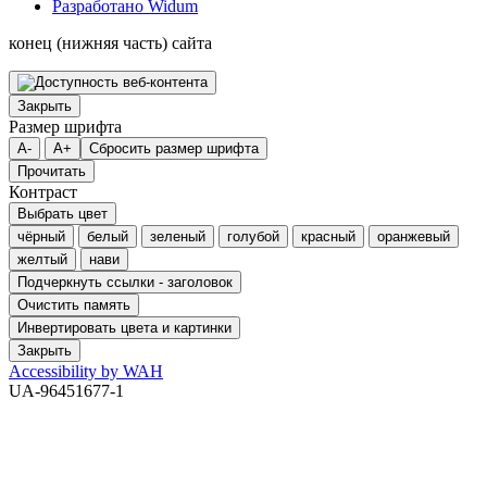
Разработано Widum
конец (нижняя часть) сайта
Закрыть
Размер шрифта
A-
A+
Сбросить размер шрифта
Прочитать
Контраст
Выбрать цвет
чёрный
белый
зеленый
голубой
красный
оранжевый
желтый
нави
Подчеркнуть ссылки - заголовок
Очистить память
Инвертировать цвета и картинки
Закрыть
Accessibility by WAH
UA-96451677-1