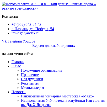
Перейти
к
содержимому
Контакты
+7 (962) 643-94-43
г. Назрань, ул. Победы, 54
irovos@yandex.ru
Vk
Telegram
Youtube
Версия для слабовидящих
начало меню сайта
Главная
О нас
Положение организации
Правление
Сотдрудники
Реквизиты
Медиагалерея
Новости
Инклюзивная гончарная мастерская «Малх»
Национальная библиотека Республики Ингушетия
им.Дж.Х.Яндиева