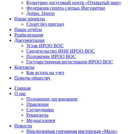
Культурно досуговый центр «Открытый мир»
Федерация спорта слепых Ингушетии
Добро. Центр
Наши проекты
Спорт без преград
Наши отчёты
Реабилитация
Документация
Устав ИРОО ВОС
Свидетельство ИНН ИРОО ВОС
Положение ИРОО ВОС
Государственная регистрация ИРОО ВОС
Контакты
Как встать на учет
Помочь обществу
Главная
О нас
Положение организации
Правление
Сотдрудники
Реквизиты
Медиагалерея
Новости
Инклюзивная гончарная мастерская «Малх»