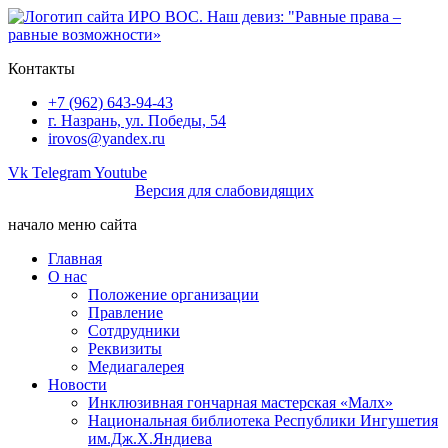
Перейти
к
содержимому
Контакты
+7 (962) 643-94-43
г. Назрань, ул. Победы, 54
irovos@yandex.ru
Vk
Telegram
Youtube
Версия для слабовидящих
начало меню сайта
Главная
О нас
Положение организации
Правление
Сотдрудники
Реквизиты
Медиагалерея
Новости
Инклюзивная гончарная мастерская «Малх»
Национальная библиотека Республики Ингушетия
им.Дж.Х.Яндиева