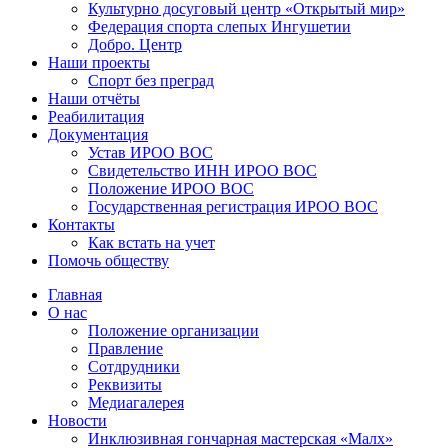
Культурно досуговый центр «Открытый мир»
Федерация спорта слепых Ингушетии
Добро. Центр
Наши проекты
Спорт без преград
Наши отчёты
Реабилитация
Документация
Устав ИРОО ВОС
Свидетельство ИНН ИРОО ВОС
Положение ИРОО ВОС
Государственная регистрация ИРОО ВОС
Контакты
Как встать на учет
Помочь обществу
Главная
О нас
Положение организации
Правление
Сотдрудники
Реквизиты
Медиагалерея
Новости
Инклюзивная гончарная мастерская «Малх»