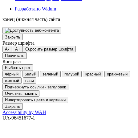
Разработано Widum
конец (нижняя часть) сайта
Закрыть
Размер шрифта
A-
A+
Сбросить размер шрифта
Прочитать
Контраст
Выбрать цвет
чёрный
белый
зеленый
голубой
красный
оранжевый
желтый
нави
Подчеркнуть ссылки - заголовок
Очистить память
Инвертировать цвета и картинки
Закрыть
Accessibility by WAH
UA-96451677-1