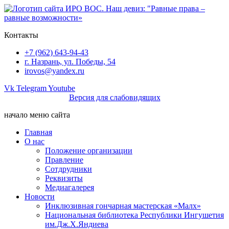
Перейти
к
содержимому
Контакты
+7 (962) 643-94-43
г. Назрань, ул. Победы, 54
irovos@yandex.ru
Vk
Telegram
Youtube
Версия для слабовидящих
начало меню сайта
Главная
О нас
Положение организации
Правление
Сотдрудники
Реквизиты
Медиагалерея
Новости
Инклюзивная гончарная мастерская «Малх»
Национальная библиотека Республики Ингушетия
им.Дж.Х.Яндиева