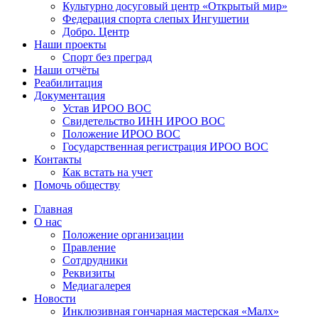
Культурно досуговый центр «Открытый мир»
Федерация спорта слепых Ингушетии
Добро. Центр
Наши проекты
Спорт без преград
Наши отчёты
Реабилитация
Документация
Устав ИРОО ВОС
Свидетельство ИНН ИРОО ВОС
Положение ИРОО ВОС
Государственная регистрация ИРОО ВОС
Контакты
Как встать на учет
Помочь обществу
Главная
О нас
Положение организации
Правление
Сотдрудники
Реквизиты
Медиагалерея
Новости
Инклюзивная гончарная мастерская «Малх»