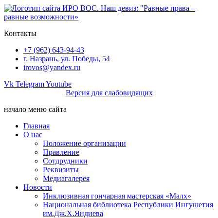
Перейти
к
содержимому
Контакты
+7 (962) 643-94-43
г. Назрань, ул. Победы, 54
irovos@yandex.ru
Vk
Telegram
Youtube
Версия для слабовидящих
начало меню сайта
Главная
О нас
Положение организации
Правление
Сотдрудники
Реквизиты
Медиагалерея
Новости
Инклюзивная гончарная мастерская «Малх»
Национальная библиотека Республики Ингушетия
им.Дж.Х.Яндиева