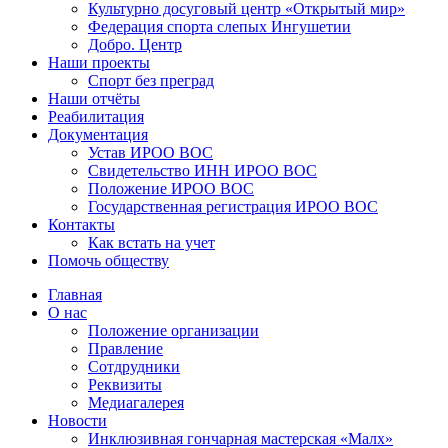
Культурно досуговый центр «Открытый мир»
Федерация спорта слепых Ингушетии
Добро. Центр
Наши проекты
Спорт без преград
Наши отчёты
Реабилитация
Документация
Устав ИРОО ВОС
Свидетельство ИНН ИРОО ВОС
Положение ИРОО ВОС
Государственная регистрация ИРОО ВОС
Контакты
Как встать на учет
Помочь обществу
Главная
О нас
Положение организации
Правление
Сотдрудники
Реквизиты
Медиагалерея
Новости
Инклюзивная гончарная мастерская «Малх»