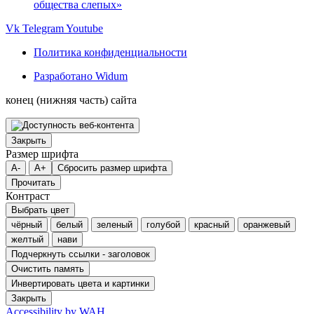
общества слепых»
Vk
Telegram
Youtube
Политика конфиденциальности
Разработано Widum
конец (нижняя часть) сайта
Закрыть
Размер шрифта
A-
A+
Сбросить размер шрифта
Прочитать
Контраст
Выбрать цвет
чёрный
белый
зеленый
голубой
красный
оранжевый
желтый
нави
Подчеркнуть ссылки - заголовок
Очистить память
Инвертировать цвета и картинки
Закрыть
Accessibility by WAH