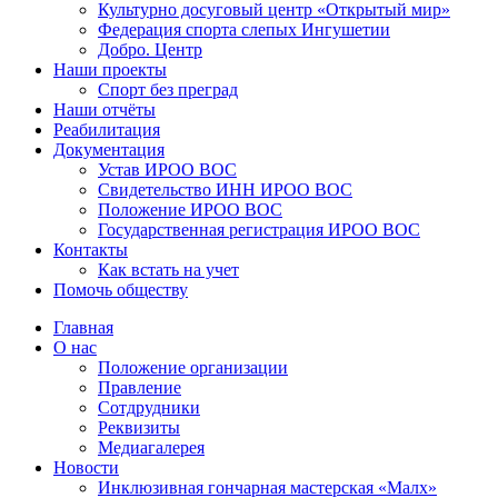
Культурно досуговый центр «Открытый мир»
Федерация спорта слепых Ингушетии
Добро. Центр
Наши проекты
Спорт без преград
Наши отчёты
Реабилитация
Документация
Устав ИРОО ВОС
Свидетельство ИНН ИРОО ВОС
Положение ИРОО ВОС
Государственная регистрация ИРОО ВОС
Контакты
Как встать на учет
Помочь обществу
Главная
О нас
Положение организации
Правление
Сотдрудники
Реквизиты
Медиагалерея
Новости
Инклюзивная гончарная мастерская «Малх»