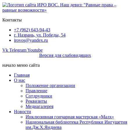
Перейти
к
содержимому
Контакты
+7 (962) 643-94-43
г. Назрань, ул. Победы, 54
irovos@yandex.ru
Vk
Telegram
Youtube
Версия для слабовидящих
начало меню сайта
Главная
О нас
Положение организации
Правление
Сотдрудники
Реквизиты
Медиагалерея
Новости
Инклюзивная гончарная мастерская «Малх»
Национальная библиотека Республики Ингушетия
им.Дж.Х.Яндиева