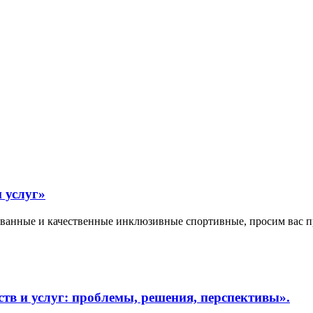
 услуг»
ованные и качественные инклюзивные спортивные, просим вас пр
тв и услуг: проблемы, решения, перспективы».