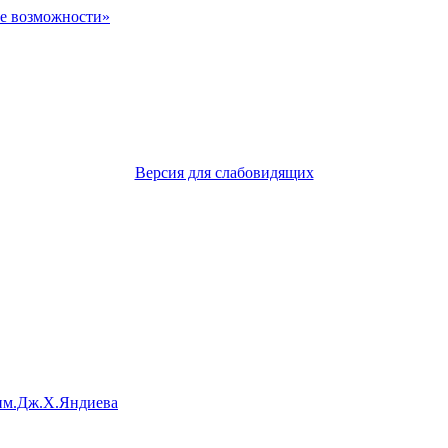
Версия для слабовидящих
им.Дж.Х.Яндиева