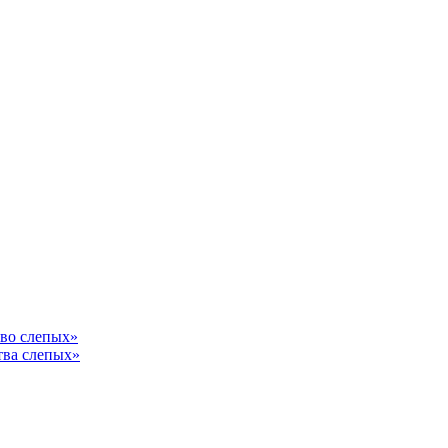
тво слепых»
тва слепых»