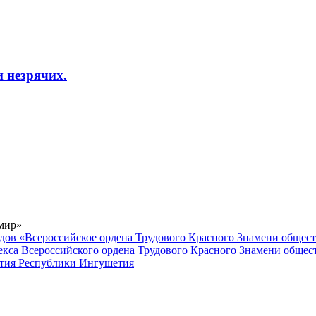
 незрячих.
 мир»
дов «Всероссийское ордена Трудового Красного Знамени общес
кса Всероссийского ордена Трудового Красного Знамени общес
вития Республики Ингушетия