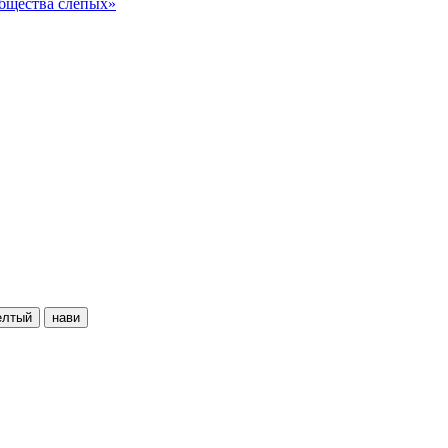
общества слепых»
елтый
нави