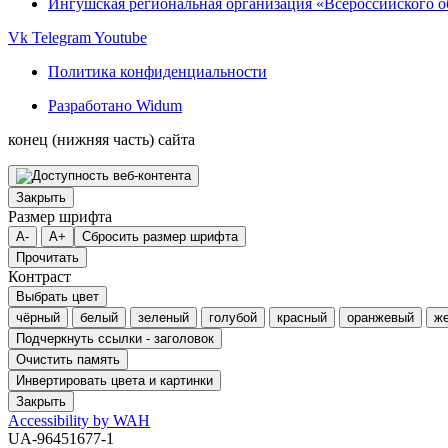
Ингушская региональная организация «Всероссийского 
Vk
Telegram
Youtube
Политика конфиденциальности
Разработано Widum
конец (нижняя часть) сайта
Закрыть
Размер шрифта
A-
A+
Сбросить размер шрифта
Прочитать
Контраст
Выбрать цвет
чёрный
белый
зеленый
голубой
красный
оранжевый
ж
Подчеркнуть ссылки - заголовок
Очистить память
Инвертировать цвета и картинки
Закрыть
Accessibility by WAH
UA-96451677-1