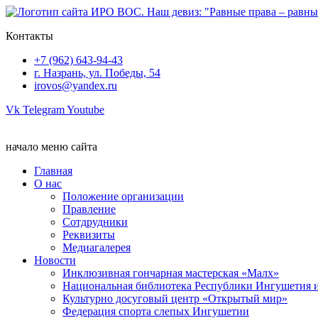
Перейти
к
Контакты
содержимому
+7 (962) 643-94-43
г. Назрань, ул. Победы, 54
irovos@yandex.ru
Vk
Telegram
Youtube
начало меню сайта
Главная
О нас
Положение организации
Правление
Сотдрудники
Реквизиты
Медиагалерея
Новости
Инклюзивная гончарная мастерская «Малх»
Национальная библиотека Республики Ингушетия 
Культурно досуговый центр «Открытый мир»
Федерация спорта слепых Ингушетии