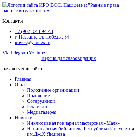
Перейти
к
содержимому
Контакты
+7 (962) 643-94-43
г. Назрань, ул. Победы, 54
irovos@yandex.ru
Vk
Telegram
Youtube
Версия для слабовидящих
начало меню сайта
Главная
О нас
Положение организации
Правление
Сотдрудники
Реквизиты
Медиагалерея
Новости
Инклюзивная гончарная мастерская «Малх»
Национальная библиотека Республики Ингушетия
им.Дж.Х.Яндиева