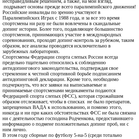
несправедливым решением, а также, на мой взгляд,
подрывает основы прежде всего паралимпийского движения!
Российские инвалиды по зрению участвуют в
Паралимпийских Играх с 1988 года, и за все это время
спортсмены ни разу не были вовлечены в скандальные
допинг истории. Более того, подавляющее большинство
спортсменов, принимающих участие в международных
соревнованиях, проходят допинг-контроль за рубежом, таким
образом, все анализы проводятся исключительно в
зарубежных лабораториях.
Спортсмены Федерации спорта слепых России всегда
предельно тщательно относились к соблюдению
антидопингового законодательства, подтверждая свое
стремление к честной спортивной борьбе подписанием
антидопинговой декларации. Кроме того, необходимо
подчеркнуть, что все заявки на выписываемые и
принимаемые спортсменами медикаменты подаются
Федерацией спорта слепых (ФСС), которая строжайшим
образом отслеживает, чтобы в списках не было препаратов,
запрещенных ВАДА к использованию, и помимо этого,
никогда и ни при каких обстоятельствах ФСС не была связана
ни с деятельностью господина Родченкова, предоставившего
информацию о подмене положительных допинг проб, ни с
ним лично.
В этом году сборные по футболу 5-на-5 (среди тотально