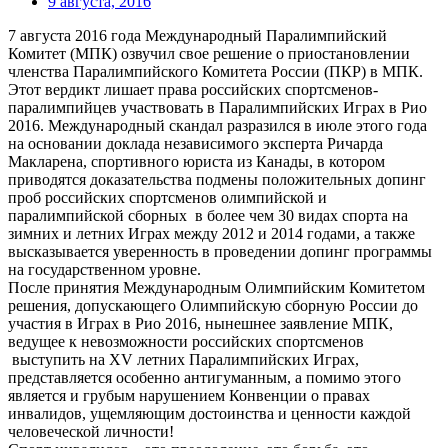
9 августа, 2016
7 августа 2016 года Международный Паралимпийский
Комитет (МПК) озвучил свое решение о приостановлении
членства Паралимпийского Комитета России (ПКР) в МПК.
Этот вердикт лишает права российских спортсменов-
паралимпийцев участвовать в Паралимпийских Играх в Рио
2016. Международный скандал разразился в июле этого года
на основании доклада независимого эксперта Ричарда
Макларена, спортивного юриста из Канады, в котором
приводятся доказательства подмены положительных допинг
проб российских спортсменов олимпийской и
паралимпийской сборных в более чем 30 видах спорта на
зимних и летних Играх между 2012 и 2014 годами, а также
высказывается уверенность в проведении допинг программы
на государственном уровне.
После принятия Международным Олимпийским Комитетом
решения, допускающего Олимпийскую сборную России до
участия в Играх в Рио 2016, нынешнее заявление МПК,
ведущее к невозможности российских спортсменов
выступить на ХV летних Паралимпийских Играх,
представляется особенно антигуманным, а помимо этого
является и грубым нарушением Конвенции о правах
инвалидов, ущемляющим достоинства и ценности каждой
человеческой личности!