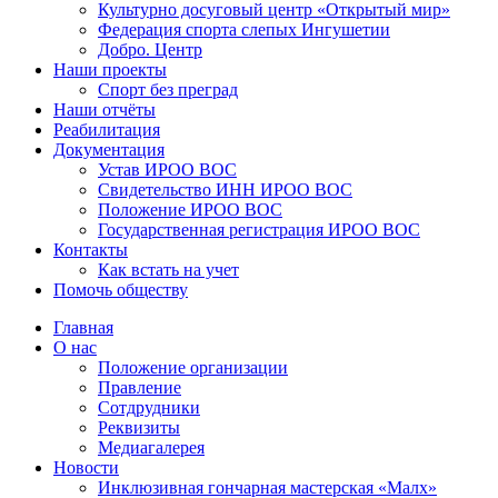
Культурно досуговый центр «Открытый мир»
Федерация спорта слепых Ингушетии
Добро. Центр
Наши проекты
Спорт без преград
Наши отчёты
Реабилитация
Документация
Устав ИРОО ВОС
Свидетельство ИНН ИРОО ВОС
Положение ИРОО ВОС
Государственная регистрация ИРОО ВОС
Контакты
Как встать на учет
Помочь обществу
Главная
О нас
Положение организации
Правление
Сотдрудники
Реквизиты
Медиагалерея
Новости
Инклюзивная гончарная мастерская «Малх»