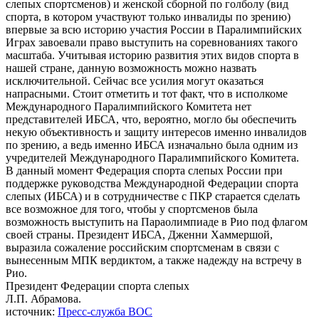
слепых спортсменов) и женской сборной по голболу (вид
спорта, в котором участвуют только инвалиды по зрению)
впервые за всю историю участия России в Паралимпийских
Играх завоевали право выступить на соревнованиях такого
масштаба. Учитывая историю развития этих видов спорта в
нашей стране, данную возможность можно назвать
исключительной. Сейчас все усилия могут оказаться
напрасными. Стоит отметить и тот факт, что в исполкоме
Международного Паралимпийского Комитета нет
представителей ИБСА, что, вероятно, могло бы обеспечить
некую объективность и защиту интересов именно инвалидов
по зрению, а ведь именно ИБСА изначально была одним из
учредителей Международного Паралимпийского Комитета.
В данный момент Федерация спорта слепых России при
поддержке руководства Международной Федерации спорта
слепых (ИБСА) и в сотрудничестве с ПКР старается сделать
все возможное для того, чтобы у спортсменов была
возможность выступить на Параолимпиаде в Рио под флагом
своей страны. Президент ИБСА, Дженни Хаммершой,
выразила сожаление российским спортсменам в связи с
вынесенным МПК вердиктом, а также надежду на встречу в
Рио.
Президент Федерации спорта слепых
Л.П. Абрамова.
источник:
Пресс-служба ВОС