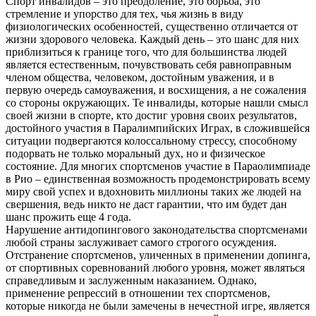
Спорт инвалидов – это преодоление, это борьба, это
стремление и упорство для тех, чья жизнь в виду
физиологических особенностей, существенно отличается от
жизни здорового человека. Каждый день – это шанс для них
приблизиться к границе того, что для большинства людей
является естественным, почувствовать себя равноправным
членом общества, человеком, достойным уважения, и в
первую очередь самоуважения, и восхищения, а не сожаления
со стороны окружающих. Те инвалиды, которые нашли смысл
своей жизни в спорте, кто достиг уровня своих результатов,
достойного участия в Паралимпийских Играх, в сложившейся
ситуации подвергаются колоссальному стрессу, способному
подорвать не только моральный дух, но и физическое
состояние. Для многих спортсменов участие в Параолимпиаде
в Рио – единственная возможность продемонстрировать всему
миру свой успех и вдохновить миллионы таких же людей на
свершения, ведь никто не даст гарантии, что им будет дан
шанс прожить еще 4 года.
Нарушение антидопингового законодательства спортсменами
любой страны заслуживает самого строгого осуждения.
Отстранение спортсменов, уличенных в применении допинга,
от спортивных соревнований любого уровня, может являться
справедливым и заслуженным наказанием. Однако,
применение репрессий в отношении тех спортсменов,
которые никогда не были замечены в нечестной игре, является